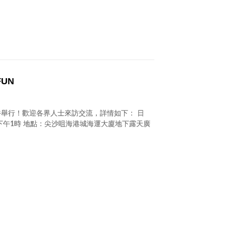
FUN
於星期三下午舉行！歡迎各界人士來訪交流，詳情如下： 日
：下午1時 地點：尖沙咀海港城海運大廈地下露天廣
！