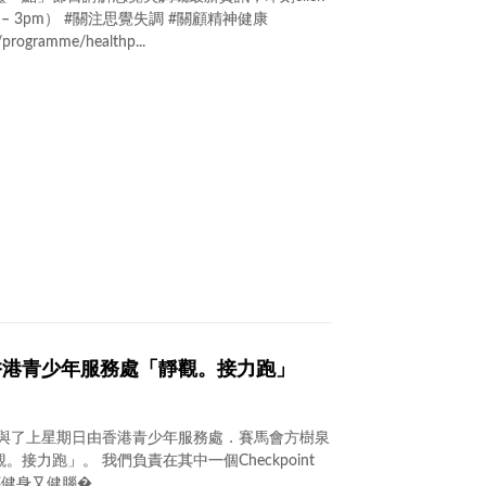
– 3pm） #關注思覺失調 #關顧精神健康
/programme/healthp...
0@香港青少年服務處「靜觀。接力跑」
義工們參與了上星期日由香港青少年服務處．賽馬會方樹泉
接力跑」。 我們負責在其中一個Checkpoint
健身又健腦�...