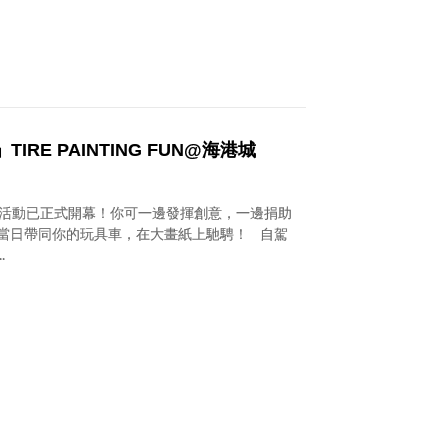
IRE PAINTING FUN@海港城
ng Fun活動已正式開幕！你可一邊發揮創意，一邊捐助
，當日帶同你的玩具車，在大畫紙上馳騁！ 自駕
.