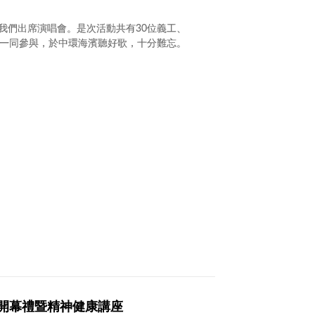
nd 邀請我們出席演唱會。是次活動共有30位義工、
同事一同參與，於中環海濱聽好歌，十分難忘。
計劃開幕禮暨精神健康講座