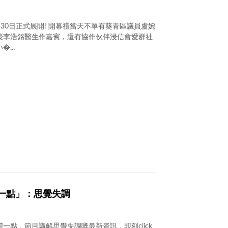
9月30日正式展開! 開幕禮當天不單有葵青區議員盧婉
授李浩銘醫生作嘉賓，還有協作伙伴浸信會愛群社
...
一點」：思覺失調
一點」節目講解思覺失調嘅最新資訊，即刻click