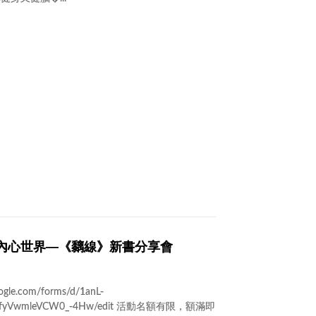
的內心世界—《黐線》新書分享會
e.com/forms/d/1anL-
5fyVwmleVCW0_-4Hw/edit 活動名額有限，額滿即