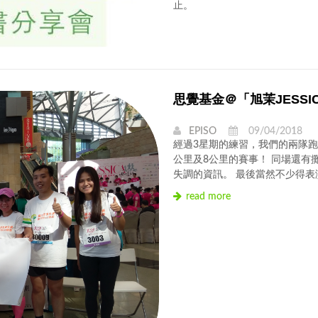
止。
思覺基金＠「旭茉JESSICA
EPISO
09/04/2018
經過3星期的練習，我們的兩隊跑隊於昨
公里及8公里的賽事！ 同場還有
失調的資訊。 最後當然不少得表演環
read more