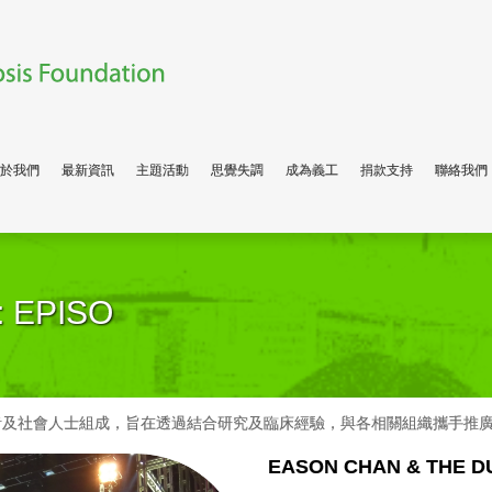
於我們
最新資訊
主題活動
思覺失調
成為義工
捐款支持
聯絡我們
 EPISO
者及社會人士組成，旨在透過結合研究及臨床經驗，與各相關組織攜手推
EASON CHAN & THE D